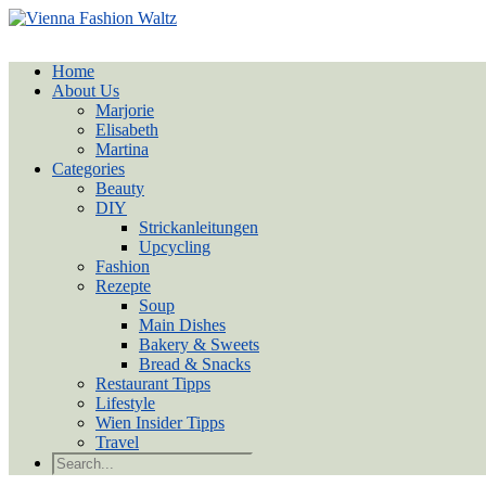
Home
About Us
Marjorie
Elisabeth
Martina
Categories
Beauty
DIY
Strickanleitungen
Upcycling
Fashion
Rezepte
Soup
Main Dishes
Bakery & Sweets
Bread & Snacks
Restaurant Tipps
Lifestyle
Wien Insider Tipps
Travel