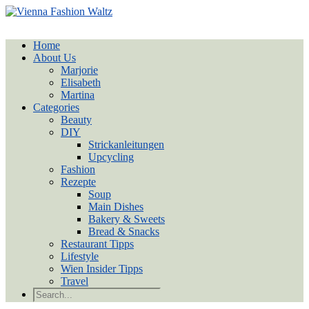
Home
About Us
Marjorie
Elisabeth
Martina
Categories
Beauty
DIY
Strickanleitungen
Upcycling
Fashion
Rezepte
Soup
Main Dishes
Bakery & Sweets
Bread & Snacks
Restaurant Tipps
Lifestyle
Wien Insider Tipps
Travel