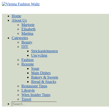
Home
About Us
Marjorie
Elisabeth
Martina
Categories
Beauty
DIY
Strickanleitungen
Upcycling
Fashion
Rezepte
Soup
Main Dishes
Bakery & Sweets
Bread & Snacks
Restaurant Tipps
Lifestyle
Wien Insider Tipps
Travel