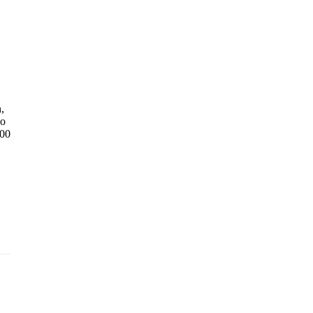
,
so
,00