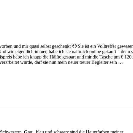
ben und mir quasi selbst geschenkt 🙂 Sie ist ein Volltreffer gewesen
nd wie eigentlich immer, habe ich sie natürlich online gekauft – denn 
fspreis habe ich knapp die Hälfte gespart und mir die Tasche um € 120
erarbeitet wurde, darf sie nun mein neuer treuer Begleiter sein …
ltz Schwestern. Grau, blau und schwarz sind die Hauptfarben meiner