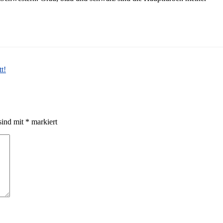
t!
sind mit
*
markiert