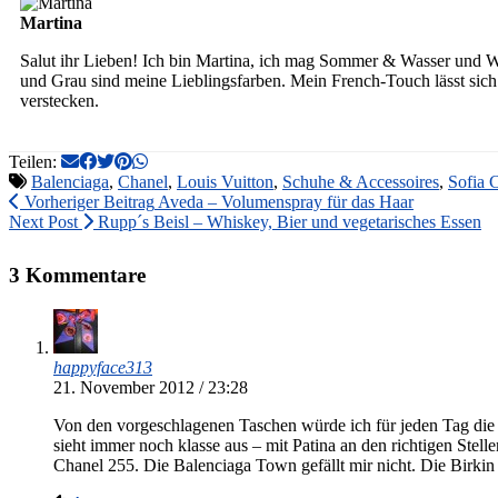
Martina
Salut ihr Lieben! Ich bin Martina, ich mag Sommer & Wasser und W
und Grau sind meine Lieblingsfarben. Mein French-Touch lässt sich 
verstecken.
Teilen:
Balenciaga
,
Chanel
,
Louis Vuitton
,
Schuhe & Accessoires
,
Sofia 
Vorheriger Beitrag
Aveda – Volumenspray für das Haar
Next Post
Rupp´s Beisl – Whiskey, Bier und vegetarisches Essen
3 Kommentare
happyface313
21. November 2012 / 23:28
Von den vorgeschlagenen Taschen würde ich für jeden Tag die
sieht immer noch klasse aus – mit Patina an den richtigen Stelle
Chanel 255. Die Balenciaga Town gefällt mir nicht. Die Birki