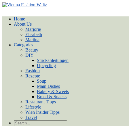
Home
About Us
Marjorie
Elisabeth
Martina
Categories
Beauty
DIY
Strickanleitungen
Upcycling
Fashion
Rezepte
Soup
Main Dishes
Bakery & Sweets
Bread & Snacks
Restaurant Tipps
Lifestyle
Wien Insider Tipps
Travel