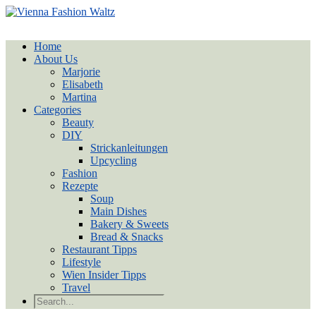
Home
About Us
Marjorie
Elisabeth
Martina
Categories
Beauty
DIY
Strickanleitungen
Upcycling
Fashion
Rezepte
Soup
Main Dishes
Bakery & Sweets
Bread & Snacks
Restaurant Tipps
Lifestyle
Wien Insider Tipps
Travel