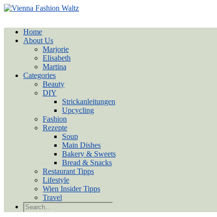
Home
About Us
Marjorie
Elisabeth
Martina
Categories
Beauty
DIY
Strickanleitungen
Upcycling
Fashion
Rezepte
Soup
Main Dishes
Bakery & Sweets
Bread & Snacks
Restaurant Tipps
Lifestyle
Wien Insider Tipps
Travel