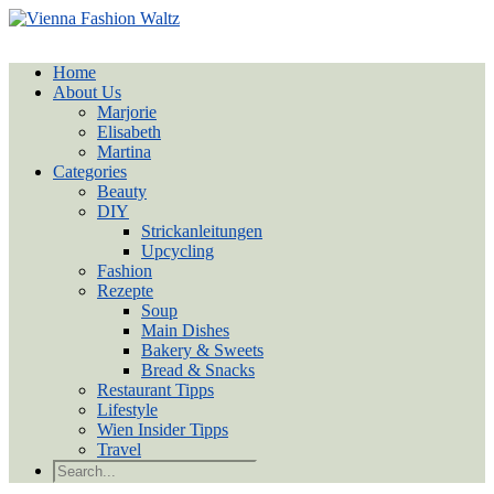
Home
About Us
Marjorie
Elisabeth
Martina
Categories
Beauty
DIY
Strickanleitungen
Upcycling
Fashion
Rezepte
Soup
Main Dishes
Bakery & Sweets
Bread & Snacks
Restaurant Tipps
Lifestyle
Wien Insider Tipps
Travel