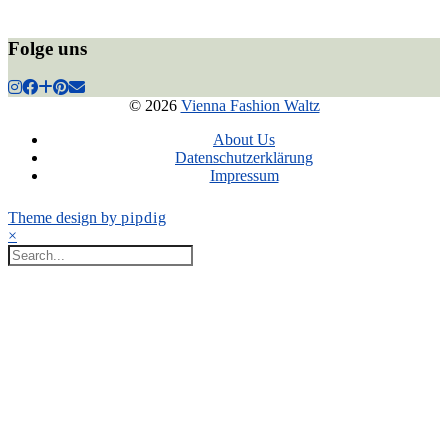
Folge uns
© 2026
Vienna Fashion Waltz
About Us
Datenschutzerklärung
Impressum
Theme design by
pipdig
×