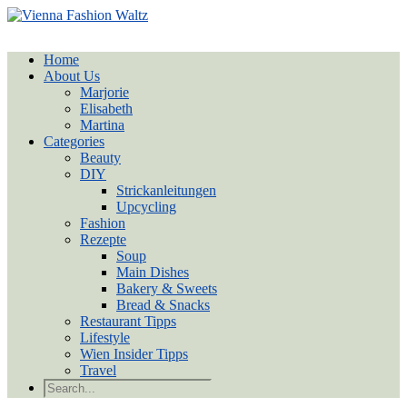
Home
About Us
Marjorie
Elisabeth
Martina
Categories
Beauty
DIY
Strickanleitungen
Upcycling
Fashion
Rezepte
Soup
Main Dishes
Bakery & Sweets
Bread & Snacks
Restaurant Tipps
Lifestyle
Wien Insider Tipps
Travel