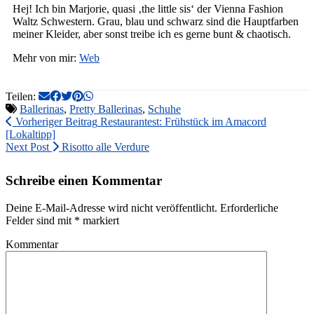
Hej! Ich bin Marjorie, quasi ‚the little sis‘ der Vienna Fashion
Waltz Schwestern. Grau, blau und schwarz sind die Hauptfarben
meiner Kleider, aber sonst treibe ich es gerne bunt & chaotisch.
Mehr von mir:
Web
Teilen:
Ballerinas
,
Pretty Ballerinas
,
Schuhe
Vorheriger Beitrag
Restaurantest: Frühstück im Amacord
[Lokaltipp]
Next Post
Risotto alle Verdure
Schreibe einen Kommentar
Deine E-Mail-Adresse wird nicht veröffentlicht.
Erforderliche
Felder sind mit
*
markiert
Kommentar