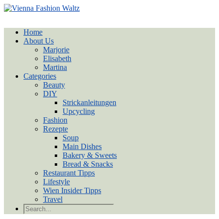
Home
About Us
Marjorie
Elisabeth
Martina
Categories
Beauty
DIY
Strickanleitungen
Upcycling
Fashion
Rezepte
Soup
Main Dishes
Bakery & Sweets
Bread & Snacks
Restaurant Tipps
Lifestyle
Wien Insider Tipps
Travel