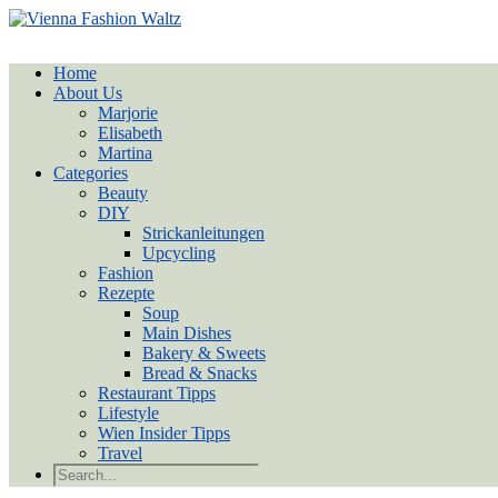
Home
About Us
Marjorie
Elisabeth
Martina
Categories
Beauty
DIY
Strickanleitungen
Upcycling
Fashion
Rezepte
Soup
Main Dishes
Bakery & Sweets
Bread & Snacks
Restaurant Tipps
Lifestyle
Wien Insider Tipps
Travel