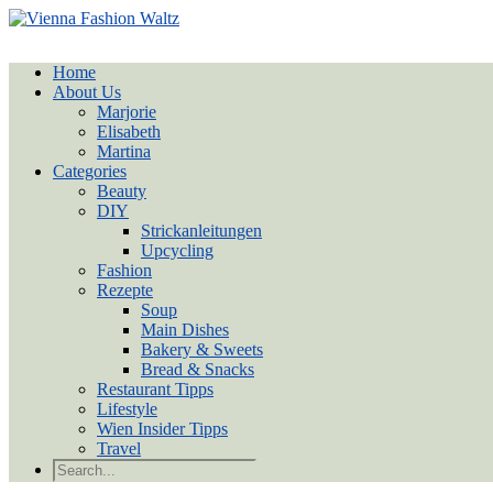
Home
About Us
Marjorie
Elisabeth
Martina
Categories
Beauty
DIY
Strickanleitungen
Upcycling
Fashion
Rezepte
Soup
Main Dishes
Bakery & Sweets
Bread & Snacks
Restaurant Tipps
Lifestyle
Wien Insider Tipps
Travel