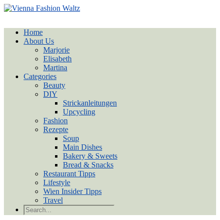
Home
About Us
Marjorie
Elisabeth
Martina
Categories
Beauty
DIY
Strickanleitungen
Upcycling
Fashion
Rezepte
Soup
Main Dishes
Bakery & Sweets
Bread & Snacks
Restaurant Tipps
Lifestyle
Wien Insider Tipps
Travel