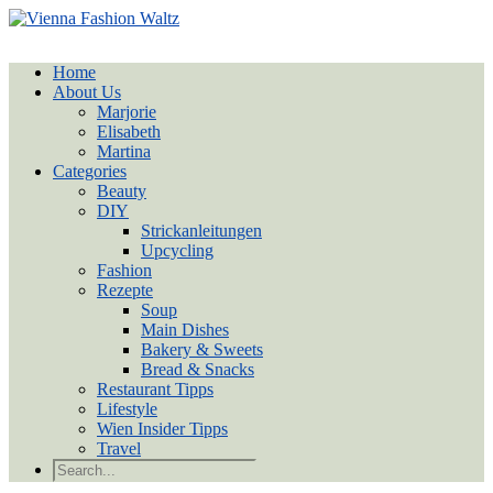
Home
About Us
Marjorie
Elisabeth
Martina
Categories
Beauty
DIY
Strickanleitungen
Upcycling
Fashion
Rezepte
Soup
Main Dishes
Bakery & Sweets
Bread & Snacks
Restaurant Tipps
Lifestyle
Wien Insider Tipps
Travel