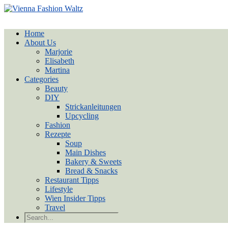
Home
About Us
Marjorie
Elisabeth
Martina
Categories
Beauty
DIY
Strickanleitungen
Upcycling
Fashion
Rezepte
Soup
Main Dishes
Bakery & Sweets
Bread & Snacks
Restaurant Tipps
Lifestyle
Wien Insider Tipps
Travel