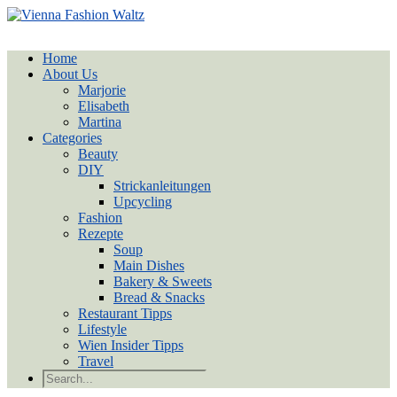
Home
About Us
Marjorie
Elisabeth
Martina
Categories
Beauty
DIY
Strickanleitungen
Upcycling
Fashion
Rezepte
Soup
Main Dishes
Bakery & Sweets
Bread & Snacks
Restaurant Tipps
Lifestyle
Wien Insider Tipps
Travel