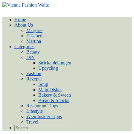
Home
About Us
Marjorie
Elisabeth
Martina
Categories
Beauty
DIY
Strickanleitungen
Upcycling
Fashion
Rezepte
Soup
Main Dishes
Bakery & Sweets
Bread & Snacks
Restaurant Tipps
Lifestyle
Wien Insider Tipps
Travel