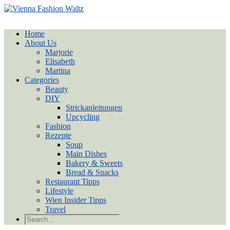
Home
About Us
Marjorie
Elisabeth
Martina
Categories
Beauty
DIY
Strickanleitungen
Upcycling
Fashion
Rezepte
Soup
Main Dishes
Bakery & Sweets
Bread & Snacks
Restaurant Tipps
Lifestyle
Wien Insider Tipps
Travel