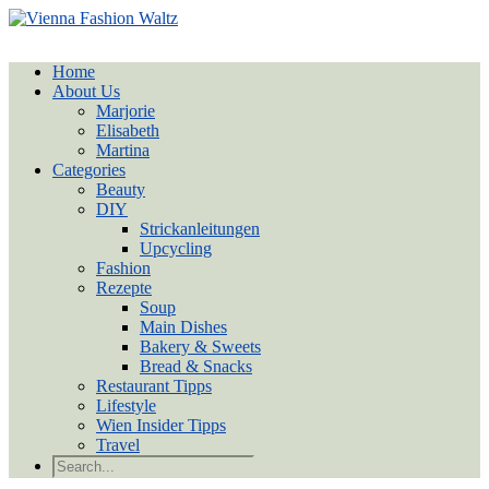
Home
About Us
Marjorie
Elisabeth
Martina
Categories
Beauty
DIY
Strickanleitungen
Upcycling
Fashion
Rezepte
Soup
Main Dishes
Bakery & Sweets
Bread & Snacks
Restaurant Tipps
Lifestyle
Wien Insider Tipps
Travel