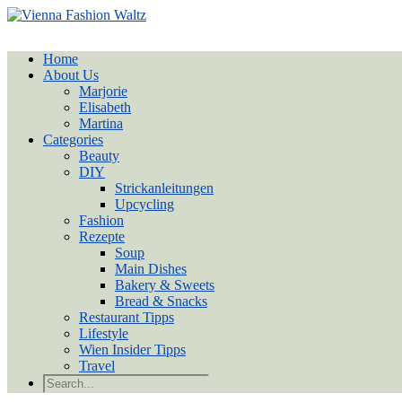
Home
About Us
Marjorie
Elisabeth
Martina
Categories
Beauty
DIY
Strickanleitungen
Upcycling
Fashion
Rezepte
Soup
Main Dishes
Bakery & Sweets
Bread & Snacks
Restaurant Tipps
Lifestyle
Wien Insider Tipps
Travel