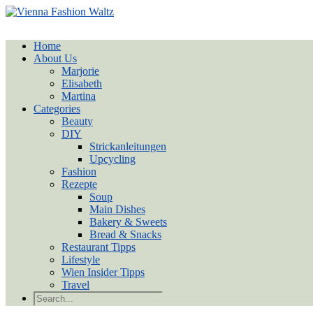
Home
About Us
Marjorie
Elisabeth
Martina
Categories
Beauty
DIY
Strickanleitungen
Upcycling
Fashion
Rezepte
Soup
Main Dishes
Bakery & Sweets
Bread & Snacks
Restaurant Tipps
Lifestyle
Wien Insider Tipps
Travel