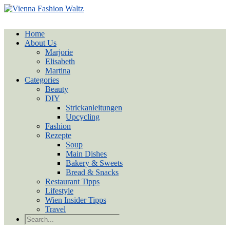
Home
About Us
Marjorie
Elisabeth
Martina
Categories
Beauty
DIY
Strickanleitungen
Upcycling
Fashion
Rezepte
Soup
Main Dishes
Bakery & Sweets
Bread & Snacks
Restaurant Tipps
Lifestyle
Wien Insider Tipps
Travel