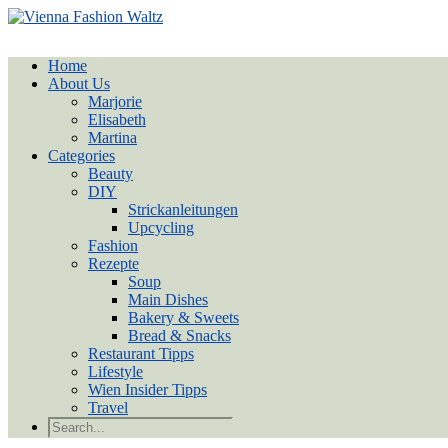
Home
About Us
Marjorie
Elisabeth
Martina
Categories
Beauty
DIY
Strickanleitungen
Upcycling
Fashion
Rezepte
Soup
Main Dishes
Bakery & Sweets
Bread & Snacks
Restaurant Tipps
Lifestyle
Wien Insider Tipps
Travel