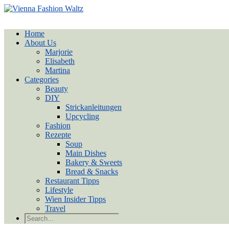
Home
About Us
Marjorie
Elisabeth
Martina
Categories
Beauty
DIY
Strickanleitungen
Upcycling
Fashion
Rezepte
Soup
Main Dishes
Bakery & Sweets
Bread & Snacks
Restaurant Tipps
Lifestyle
Wien Insider Tipps
Travel