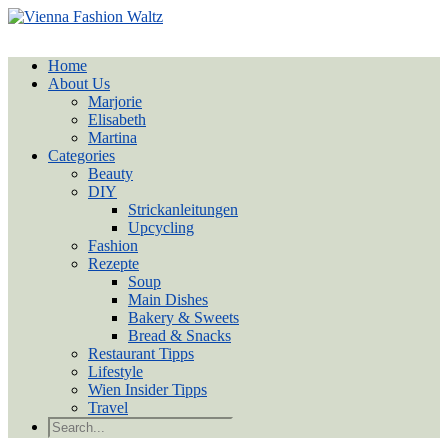
Home
About Us
Marjorie
Elisabeth
Martina
Categories
Beauty
DIY
Strickanleitungen
Upcycling
Fashion
Rezepte
Soup
Main Dishes
Bakery & Sweets
Bread & Snacks
Restaurant Tipps
Lifestyle
Wien Insider Tipps
Travel