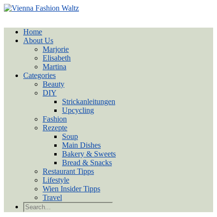
Home
About Us
Marjorie
Elisabeth
Martina
Categories
Beauty
DIY
Strickanleitungen
Upcycling
Fashion
Rezepte
Soup
Main Dishes
Bakery & Sweets
Bread & Snacks
Restaurant Tipps
Lifestyle
Wien Insider Tipps
Travel