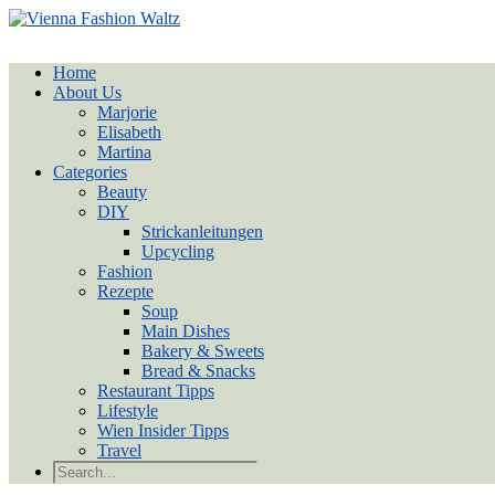
Home
About Us
Marjorie
Elisabeth
Martina
Categories
Beauty
DIY
Strickanleitungen
Upcycling
Fashion
Rezepte
Soup
Main Dishes
Bakery & Sweets
Bread & Snacks
Restaurant Tipps
Lifestyle
Wien Insider Tipps
Travel