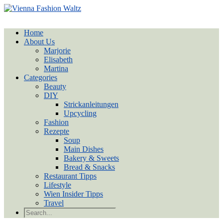
Home
About Us
Marjorie
Elisabeth
Martina
Categories
Beauty
DIY
Strickanleitungen
Upcycling
Fashion
Rezepte
Soup
Main Dishes
Bakery & Sweets
Bread & Snacks
Restaurant Tipps
Lifestyle
Wien Insider Tipps
Travel