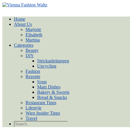
Home
About Us
Marjorie
Elisabeth
Martina
Categories
Beauty
DIY
Strickanleitungen
Upcycling
Fashion
Rezepte
Soup
Main Dishes
Bakery & Sweets
Bread & Snacks
Restaurant Tipps
Lifestyle
Wien Insider Tipps
Travel