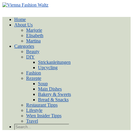
Home
About Us
Marjorie
Elisabeth
Martina
Categories
Beauty
DIY
Strickanleitungen
Upcycling
Fashion
Rezepte
Soup
Main Dishes
Bakery & Sweets
Bread & Snacks
Restaurant Tipps
Lifestyle
Wien Insider Tipps
Travel