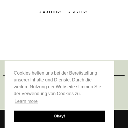
3 AUTHORS – 3 SISTERS
Cookies helfen uns bei der Bereitstellung
FOLGE UNS
unserer Inhalte und Dienste. Durch die
weitere Nutzung der Webseite stimmen Sie
der Verwendung von Cookies zu.
Learn more
Okay!
© 2026
VIENNA FASHION WALTZ
ABOUT US
DATENSCHUTZERKLÄRUNG
IMPRESSUM