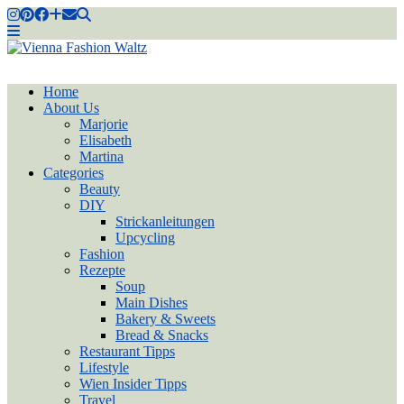
Home
About Us
Marjorie
Elisabeth
Martina
Categories
Beauty
DIY
Strickanleitungen
Upcycling
Fashion
Rezepte
Soup
Main Dishes
Bakery & Sweets
Bread & Snacks
Restaurant Tipps
Lifestyle
Wien Insider Tipps
Travel