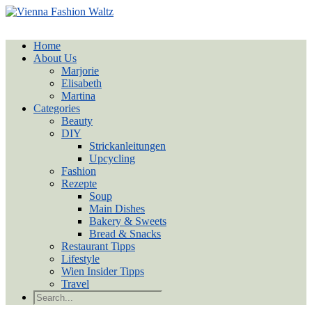
Home
About Us
Marjorie
Elisabeth
Martina
Categories
Beauty
DIY
Strickanleitungen
Upcycling
Fashion
Rezepte
Soup
Main Dishes
Bakery & Sweets
Bread & Snacks
Restaurant Tipps
Lifestyle
Wien Insider Tipps
Travel